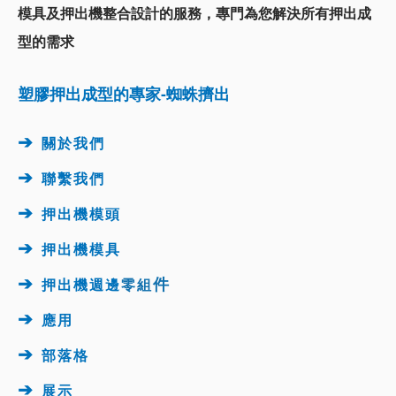
模具及押出機整合設計的服務，
專門為您解決所有押出成
型的需求
塑膠押出成型的專家-蜘蛛擠出
➔
關於我們
➔
聯繫我們
➔
押出機模頭
➔
押出機
模具
➔
件
押出機週邊
零組
➔
應用
➔
部落格
➔
展示