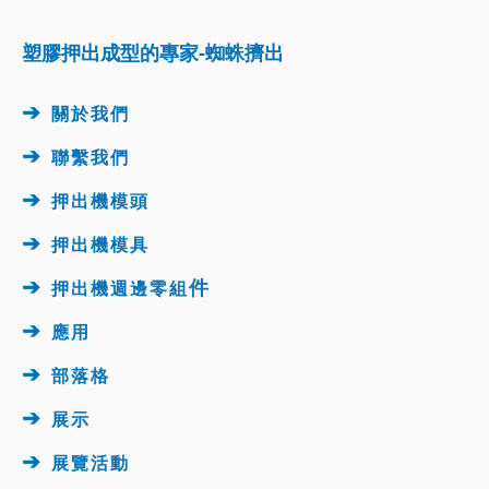
塑膠押出成型的專家-蜘蛛擠出
➔
關於我們
➔
聯繫我們
➔
押出機模頭
➔
押出機
模具
➔
件
押出機週邊
零組
➔
應用
➔
部落格
➔
展示
➔
展覽活動