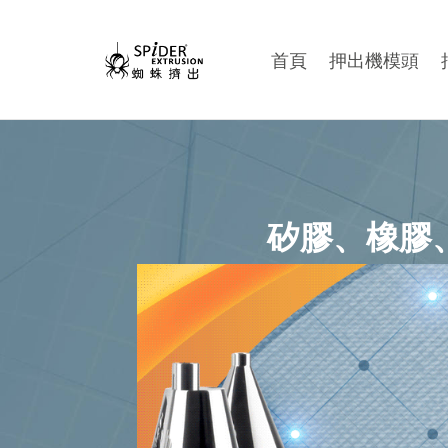
首頁
押出機模頭
矽膠、橡膠