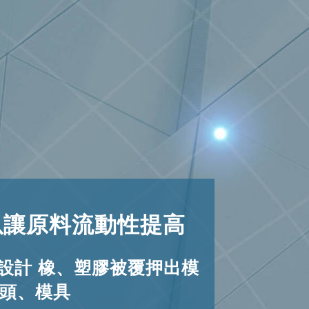
以讓原料流動性提高
設計 橡、塑膠被覆押出模
頭、模具