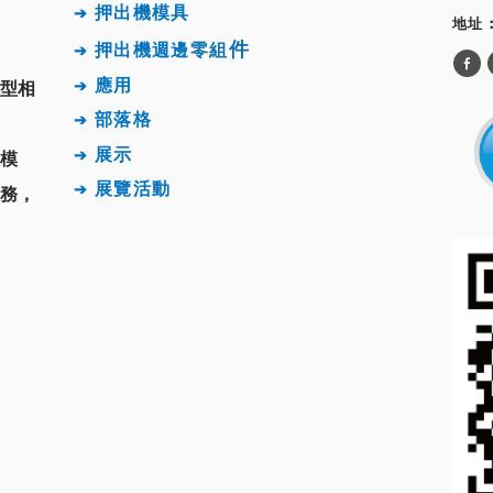
押出機
模具
➔
地址 
件
押出機週邊
零組
➔
應用
➔
型相
部落格
➔
展示
➔
模
展覽活動
➔
務，