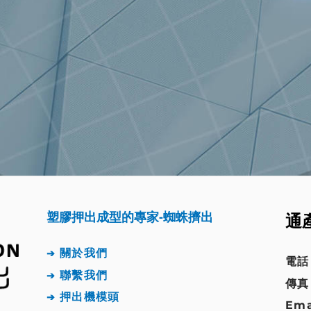
塑膠押出成型的專家-蜘蛛擠出
通
關於我們
➔
電話 
聯繫我們
➔
傳真 
押出機模頭
➔
Ema