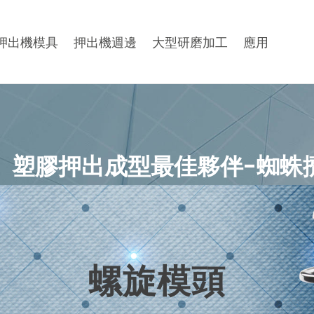
押出機模具
押出機週邊
大型研磨加工
應用
、塑膠押出成型最佳夥伴-蜘蛛
螺旋模頭