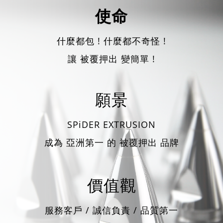
使命
什麼都包 ! 什麼都不奇怪 !
讓 被覆押出 變簡單 !
願景
SPiDER EXTRUSION
成為 亞洲第一 的 被覆押出 品牌
​價值觀
服務客戶 / 誠信負責 / 品質第一