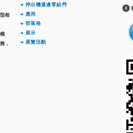
件
押出機週邊
零組
➔
應用
➔
型相
部落格
➔
展示
➔
模
展覽活動
➔
務，