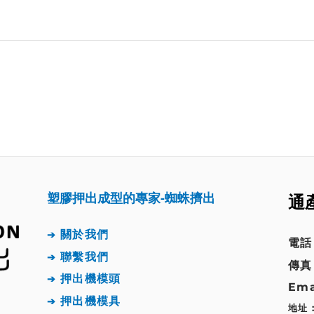
塑膠押出成型的專家-蜘蛛擠出
通
關於我們
➔
電話 
聯繫我們
➔
傳真 
押出機模頭
➔
Ema
押出機
模具
➔
地址 