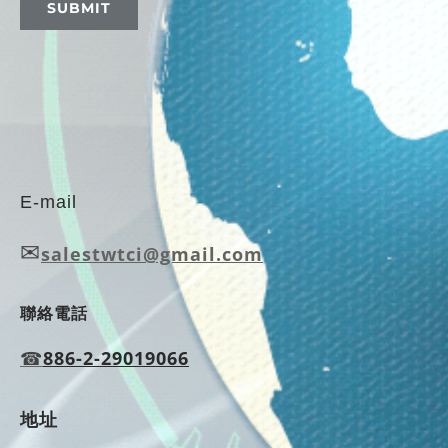
SUBMIT
E-mail
✉
salestwtci@gmail.com
聯絡電話
☎
886-2-29019066
地址