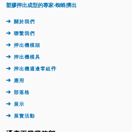
塑膠押出成型的專家-蜘蛛擠出
➔
關於我們
➔
聯繫我們
➔
押出機模頭
➔
押出機
模具
➔
件
押出機週邊
零組
➔
應用
➔
部落格
➔
展示
➔
展覽活動