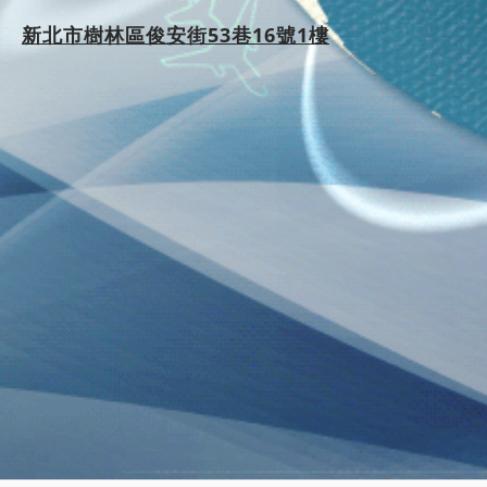
新北市樹林區俊安街53巷16號1樓