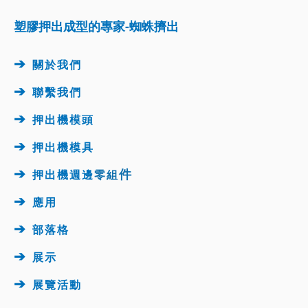
塑膠押出成型的專家-蜘蛛擠出
➔
關於我們
➔
聯繫我們
➔
押出機模頭
➔
押出機
模具
➔
件
押出機週邊
零組
➔
應用
➔
部落格
➔
展示
➔
展覽活動