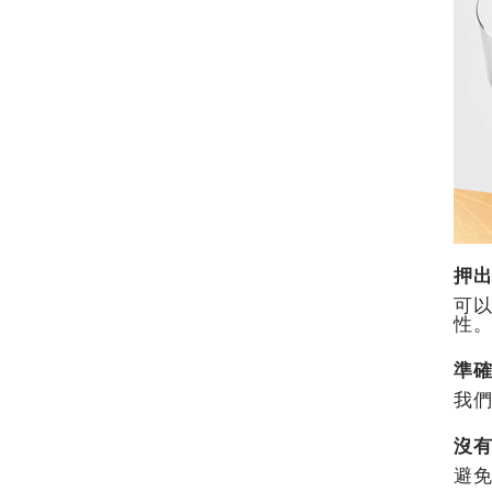
押
可
性
準
我們
沒
避