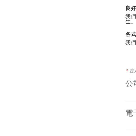
良
我
生
各
我
*
表
公
電