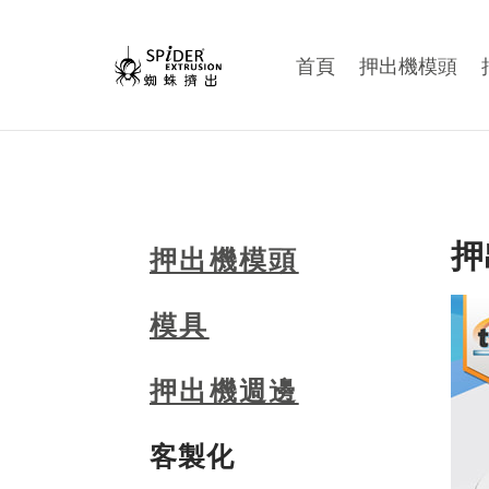
首頁
押出機模頭
押
押出機模頭
模具
押出機週邊
客製化