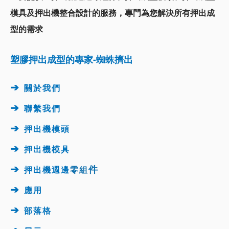
模具及押出機整合設計的服務，
專門為您解決所有押出成
型的需求
塑膠押出成型的專家-蜘蛛擠出
➔
關於我們
➔
聯繫我們
➔
押出機模頭
➔
押出機
模具
➔
件
押出機週邊
零組
➔
應用
➔
部落格