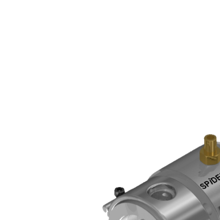
按此處以編輯.