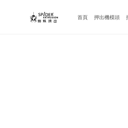
首頁
押出機模頭