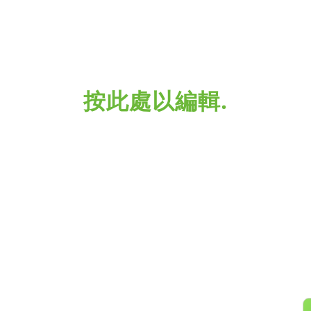
按此處以編輯.