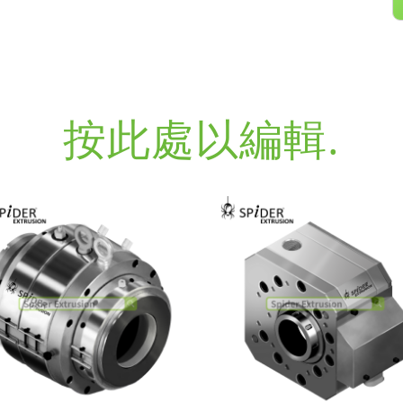
按此處以編輯.