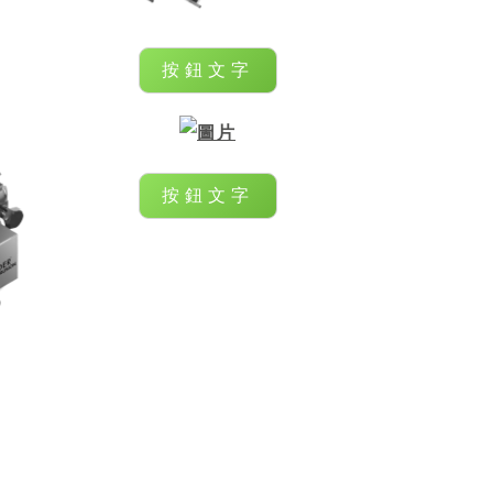
按鈕文字
按鈕文字